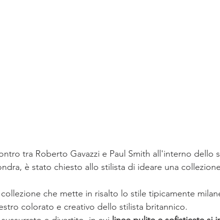
ntro tra Roberto Gavazzi e Paul Smith all'interno dell
dra, è stato chiesto allo stilista di ideare una collezion
a collezione che mette in risalto lo stile tipicamente milan
'estro colorato e creativo dello stilista britannico.
 sussurrato e divertito, in cui 
linee pulite e sofisticate si