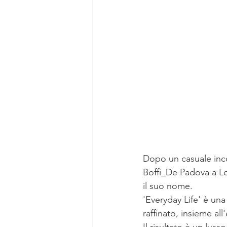
Dopo un casuale inco
Boffi_De Padova a Lon
il suo nome.
'Everyday Life' è un
raffinato, insieme all
Il risultato è un lusso