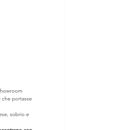
o showroom 
e che portasse 
ese, sobrio e 
 incontrano con 