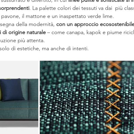
 sorprendenti
. La palette colori dei tessuti va dai  più clas
al pavone, il mattone e un inaspettato verde lime.
insegna della modernità, 
con un approccio ecosostenibile
li di origine naturale
 – come canapa, kapok e piume ricicl
zione più attenta. 
olo di estetiche, ma anche di intenti.