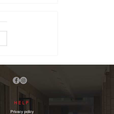
i Cicladi
HELP
Privacy policy