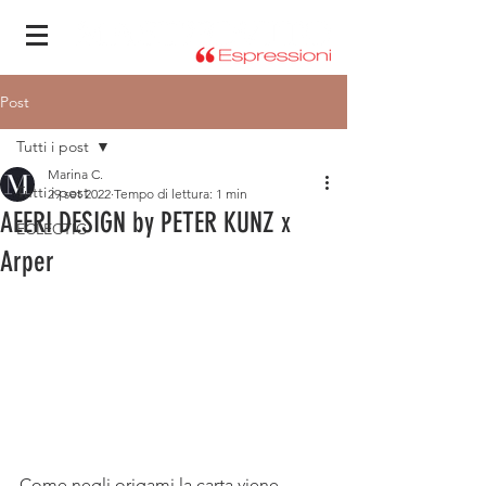
Post
Tutti i post
Marina C.
Tutti i post
29 set 2022
Tempo di lettura: 1 min
AEERI DESIGN by PETER KUNZ x
ECLECTIC
Arper
Come negli origami la carta viene 