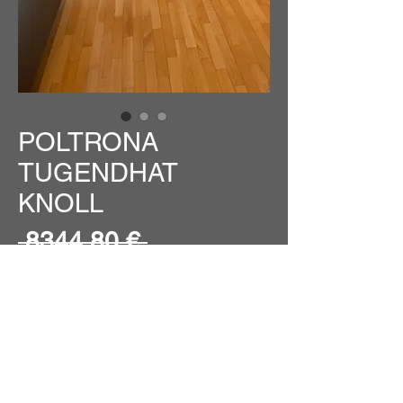
POLTRONA
TUGENDHAT
KNOLL
Prezzo
 8344,80 € 
Prezzo
regolare
5000,00 €
scontato
Quantità
*
POLTRONA TUGENDHATCROMO